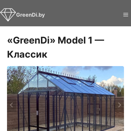
Перейти
к
GreenDi.by
содержимому
«GreenDi» Model 1 —
Классик