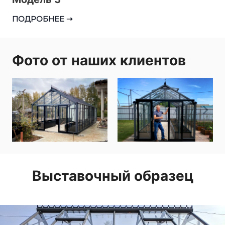
М
ПОДРОБНЕЕ ➝
о
д
е
Фото от наших клиентов
л
ь
3
Выставочный образец